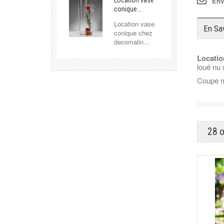
Env
Location vase
conique...
Location vase
En Sa
conique chez
decomalin...
Locatio
loué nu
Coupe mo
28 o