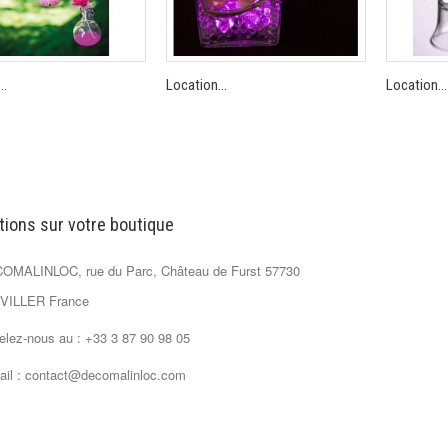
..
Location...
Location...
tions sur votre boutique
OMALINLOC, rue du Parc, Château de Furst 57730
ILLER France
elez-nous au :
+33 3 87 90 98 05
ail :
contact@decomalinloc.com