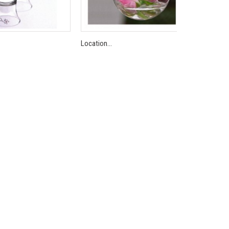
Location...
Location...